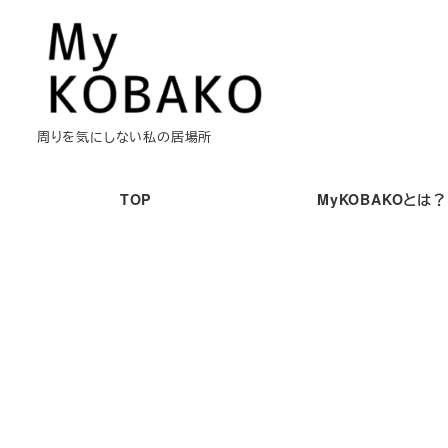
メ
イ
ン
コ
ン
周りを気にしない私の居場所
テ
ン
TOP
MyKOBAKOとは？
ツ
へ
移
動