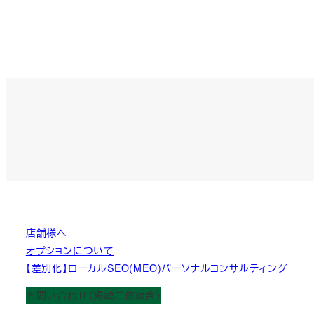
投
稿
の
ペ
ー
ジ
送
り
店舗様へ
オプションについて
【差別化】ローカルSEO(MEO)パーソナルコンサルティング
お問い合わせ（掲載ご依頼含）