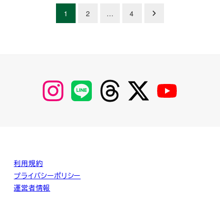
1
2
…
4
【Instagram】
【LINE】
【threads】
【Twitter】
【YouTube】
MyKOBAKO
利用規約
プライバシーポリシー
運営者情報