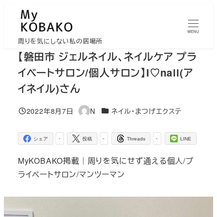
メ
イ
MENU
ン
周りを気にしない私の居場所
コ
【磐田市 ジェルネイル、ネイルケア プラ
ン
イベートサロン/個人サロン】I♡nail(ア
テ
イネイル)さん
ン
ツ
カテゴリー
2022年8月7日
N
ネイル・まつげエクステ
投稿日
著
へ
者
移
-
-
-
シェア
投稿
Threads
LINE
動
MyKOBAKO掲載｜周りを気にせず通える個人/プ
ライベートサロン/マンツーマン