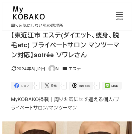
メ
イ
MENU
ン
周りを気にしない私の居場所
コ
【東近江市 エステ(ダイエット、痩身、脱
ン
毛etc) プライベートサロン マンツーマ
テ
ン対応】soirée ソワレさん
ン
ツ
カテゴリー
2024年8月2日
N
エステ
更新日
著
へ
者
移
-
-
-
シェア
投稿
Threads
LINE
動
MyKOBAKO掲載｜周りを気にせず通える個人/プ
ライベートサロン/マンツーマン