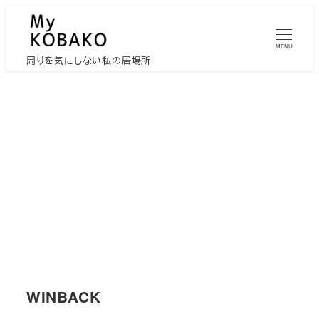
メ
イ
MENU
ン
周りを気にしない私の居場所
コ
ン
テ
ン
ツ
へ
移
動
WINBACK