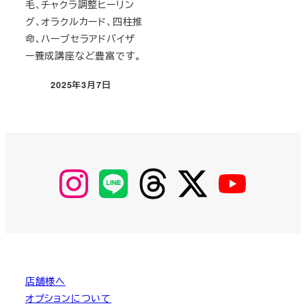
毛、チャクラ調整ヒーリン
グ、オラクルカード、四柱推
命、ハーブセラアドバイザ
ー養成講座など豊富です。
2025年3月7日
投稿日
【Instagram】
【LINE】
【threads】
【Twitter】
【YouTube】
MyKOBAKO
店舗様へ
オプションについて