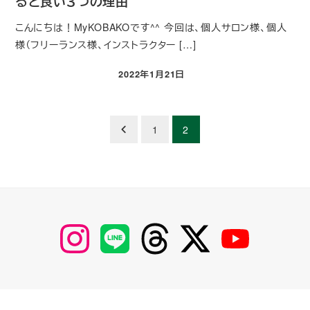
ると良い３つの理由
こんにちは！MyKOBAKOです^^ 今回は、個人サロン様、個人
様（フリーランス様、インストラクター […]
2022年1月21日
投稿日
1
2
【Instagram】
【LINE】
【threads】
【Twitter】
【YouTube】
MyKOBAKO