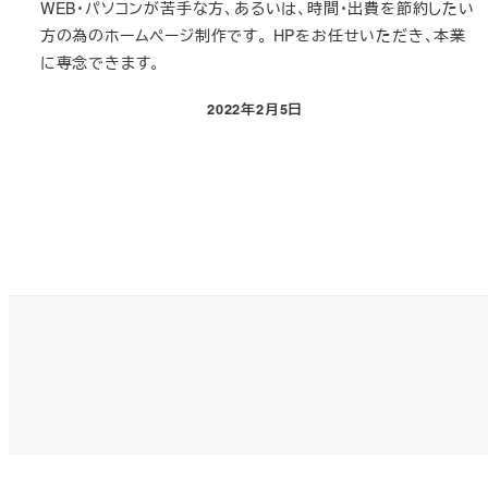
WEB・パソコンが苦手な方、あるいは、時間・出費を節約したい
方の為のホームページ制作です。 HPをお任せいただき、本業
に専念できます。
2022年2月5日
投稿日
投
稿
の
ペ
ー
ジ
送