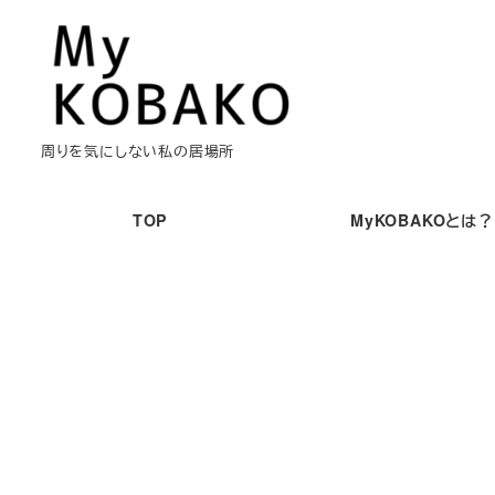
メ
イ
ン
コ
ン
周りを気にしない私の居場所
テ
ン
TOP
MyKOBAKOとは？
ツ
へ
移
動