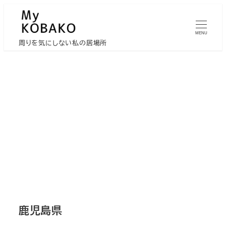
メ
イ
MENU
ン
周りを気にしない私の居場所
コ
ン
テ
ン
ツ
へ
移
動
鹿児島県