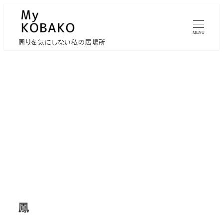
メ
イ
MENU
ン
周りを気にしない私の居場所
コ
ン
テ
ン
ツ
へ
移
動
鳳