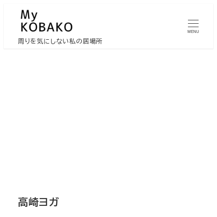
メ
イ
MENU
ン
周りを気にしない私の居場所
コ
ン
テ
ン
ツ
へ
移
動
高崎ヨガ