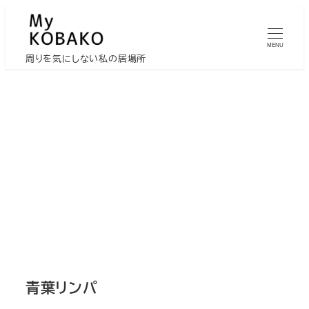
メ
イ
MENU
ン
周りを気にしない私の居場所
コ
ン
テ
ン
ツ
へ
移
動
青葉リンパ