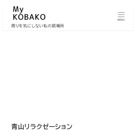
メ
イ
MENU
ン
周りを気にしない私の居場所
コ
ン
テ
ン
ツ
へ
移
動
青山リラクゼーション