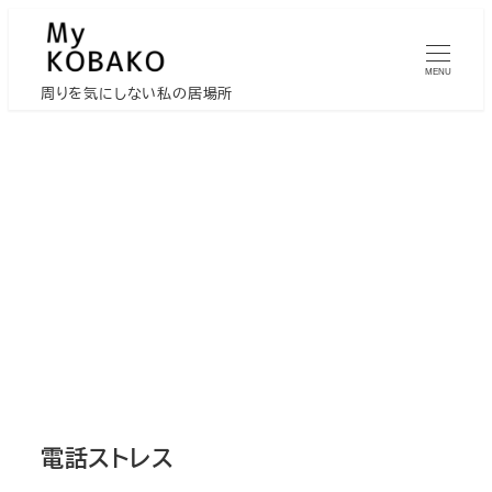
メ
イ
MENU
ン
周りを気にしない私の居場所
コ
ン
テ
ン
ツ
へ
移
動
電話ストレス