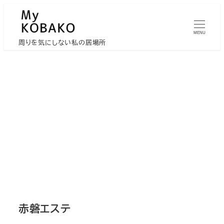
メ
イ
MENU
ン
周りを気にしない私の居場所
コ
ン
テ
ン
ツ
へ
移
動
赤磐エステ