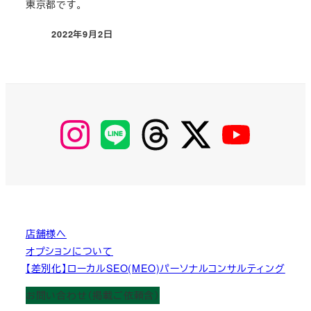
東京都です。
2022年9月2日
投稿日
【Instagram】
【LINE】
【threads】
【Twitter】
【YouTube】
MyKOBAKO
店舗様へ
オプションについて
【差別化】ローカルSEO(MEO)パーソナルコンサルティング
お問い合わせ（掲載ご依頼含）