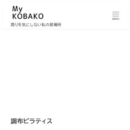
メ
イ
MENU
ン
周りを気にしない私の居場所
コ
ン
テ
ン
ツ
へ
移
動
調布ピラティス