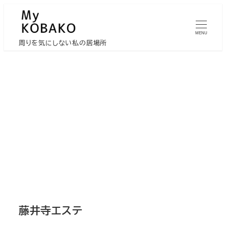
メ
イ
MENU
ン
周りを気にしない私の居場所
コ
ン
テ
ン
ツ
へ
移
動
藤井寺エステ