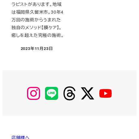
ラピストがあります。地域
は福岡県久留米市。30年4
万回の施術からうまれた
独自のメソッド【膜ケア】。
癒しを超えた究極の施術。
2023年11月23日
投稿日
【Instagram】
【LINE】
【threads】
【Twitter】
【YouTube】
MyKOBAKO
店舗様へ