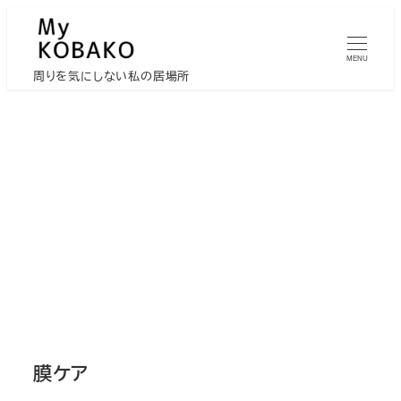
メ
イ
MENU
ン
周りを気にしない私の居場所
コ
ン
テ
ン
ツ
へ
移
動
膜ケア