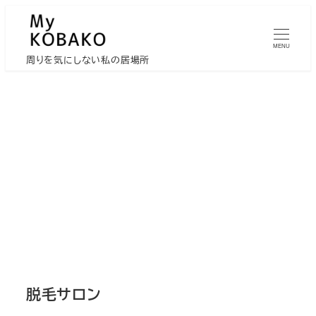
メ
イ
MENU
ン
周りを気にしない私の居場所
コ
ン
テ
ン
ツ
へ
移
動
脱毛サロン