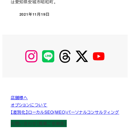
は愛知県安城市昭和町。
2021年11月19日
投稿日
【Instagram】
【LINE】
【threads】
【Twitter】
【YouTube】
MyKOBAKO
店舗様へ
オプションについて
【差別化】ローカルSEO(MEO)パーソナルコンサルティング
お問い合わせ（掲載ご依頼含）