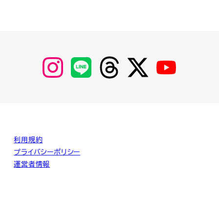
【Instagram】
【LINE】
【threads】
【Twitter】
【YouTube】
MyKOBAKO
利用規約
プライバシーポリシー
運営者情報