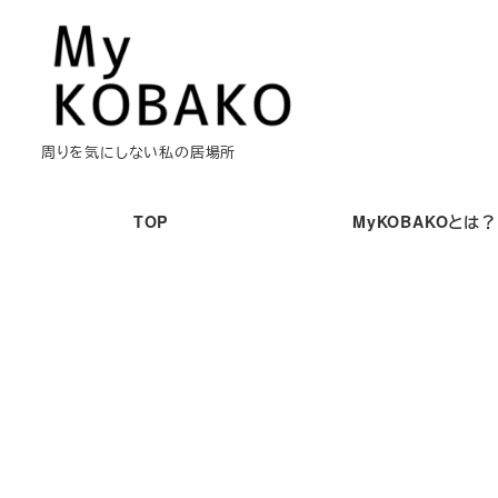
メ
イ
ン
コ
ン
周りを気にしない私の居場所
テ
ン
TOP
MyKOBAKOとは？
ツ
へ
移
動