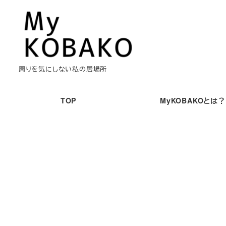
メ
イ
ン
コ
ン
周りを気にしない私の居場所
テ
ン
TOP
MyKOBAKOとは？
ツ
へ
移
動