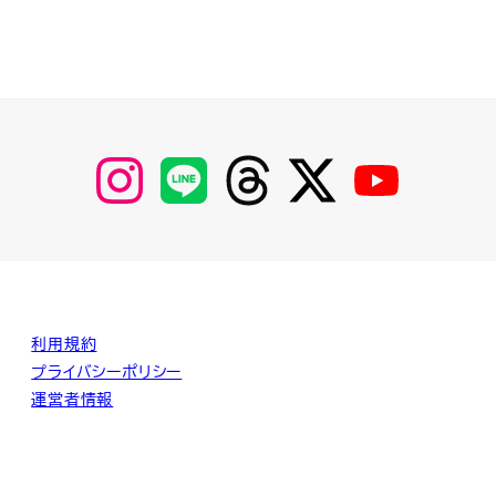
【Instagram】
【LINE】
【threads】
【Twitter】
【YouTube】
MyKOBAKO
利用規約
プライバシーポリシー
運営者情報