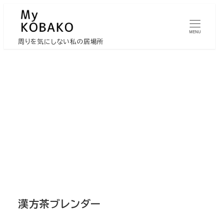
メ
イ
MENU
ン
周りを気にしない私の居場所
コ
ン
テ
ン
ツ
へ
移
動
漢方茶ブレンダー