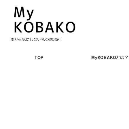
メ
イ
ン
コ
ン
周りを気にしない私の居場所
テ
ン
TOP
MyKOBAKOとは？
ツ
へ
移
動