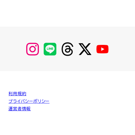
【Instagram】
【LINE】
【threads】
【Twitter】
【YouTube】
MyKOBAKO
利用規約
プライバシーポリシー
運営者情報