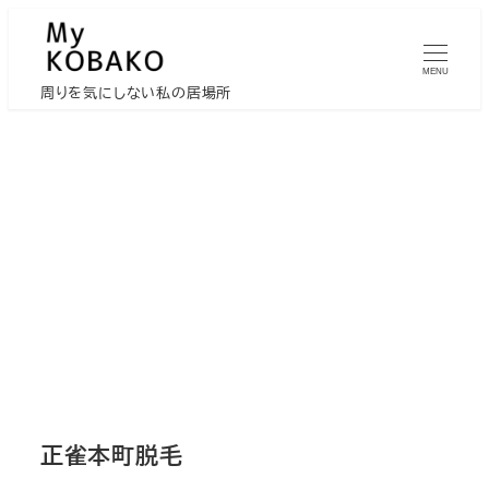
メ
イ
MENU
ン
周りを気にしない私の居場所
コ
ン
テ
ン
ツ
へ
移
動
正雀本町脱毛