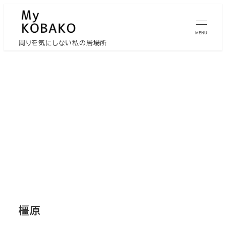
メ
イ
MENU
ン
周りを気にしない私の居場所
コ
ン
テ
ン
ツ
へ
移
動
橿原