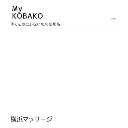
メ
イ
MENU
ン
周りを気にしない私の居場所
コ
ン
テ
ン
ツ
へ
移
動
横浜マッサージ