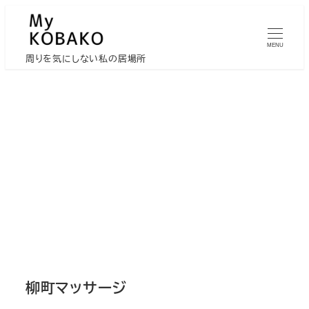
メ
イ
MENU
ン
周りを気にしない私の居場所
コ
ン
テ
ン
ツ
へ
移
動
柳町マッサージ