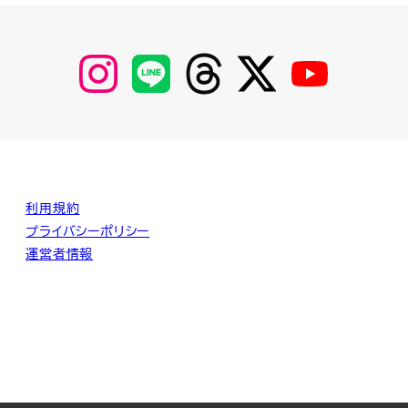
【Instagram】
【LINE】
【threads】
【Twitter】
【YouTube】
MyKOBAKO
利用規約
プライバシーポリシー
運営者情報