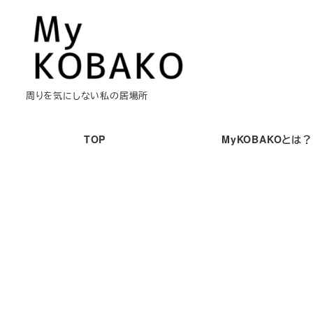
メ
イ
ン
コ
ン
周りを気にしない私の居場所
テ
ン
TOP
MyKOBAKOとは？
ツ
へ
移
動