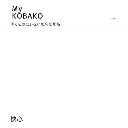
メ
イ
MENU
ン
周りを気にしない私の居場所
コ
ン
テ
ン
ツ
へ
移
動
快心