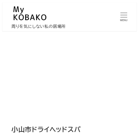
メ
イ
MENU
ン
周りを気にしない私の居場所
コ
ン
テ
ン
ツ
へ
移
動
小山市ドライヘッドスパ