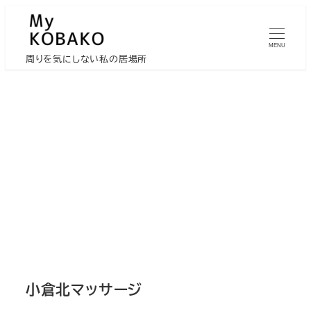
メ
イ
MENU
ン
周りを気にしない私の居場所
コ
ン
テ
ン
ツ
へ
移
動
小倉北マッサージ