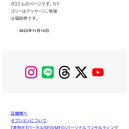
ポ】さんのページです。カテ
ゴリーはマッサージ。地域
は福岡県です。
2022年11月14日
投稿日
【Instagram】
【LINE】
【threads】
【Twitter】
【YouTube】
MyKOBAKO
店舗様へ
オプションについて
【差別化】ローカルSEO(MEO)パーソナルコンサルティング