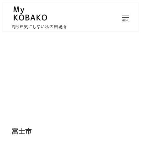
メ
イ
MENU
ン
周りを気にしない私の居場所
コ
ン
テ
ン
ツ
へ
移
動
富士市