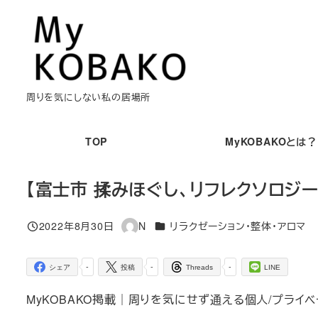
メ
イ
ン
コ
ン
周りを気にしない私の居場所
テ
ン
TOP
MyKOBAKOとは？
ツ
へ
【富士市 揉みほぐし、リフレクソロジー
移
動
カテゴリー
2022年8月30日
N
リラクゼーション・整体・アロマ
投稿日
著
者
-
-
-
シェア
投稿
Threads
LINE
MyKOBAKO掲載｜周りを気にせず通える個人/プライベ