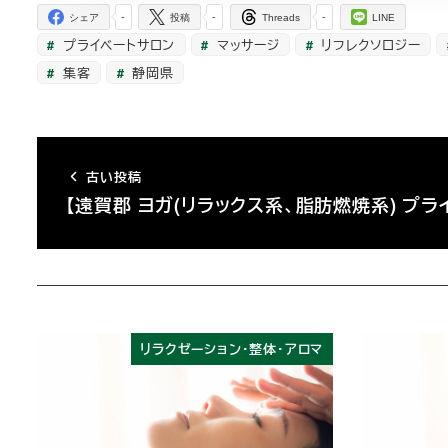
-
-
-
シェア
投稿
Threads
LINE
プライベートサロン
マッサージ
リフレクソロジー
集客
静岡県
古い投稿
【遠賀郡 ヨガ(リラックス系、脂肪燃焼系) プラ
リラクゼーション・整体・アロマ