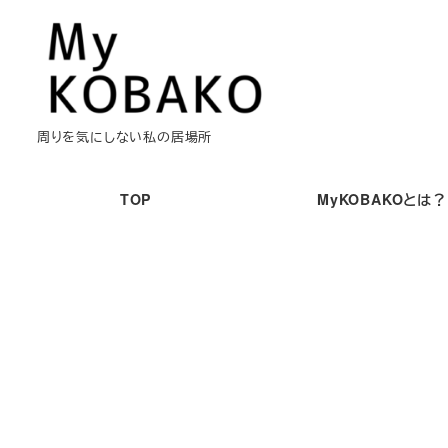
メ
イ
ン
コ
ン
周りを気にしない私の居場所
テ
ン
TOP
MyKOBAKOとは？
ツ
へ
移
動