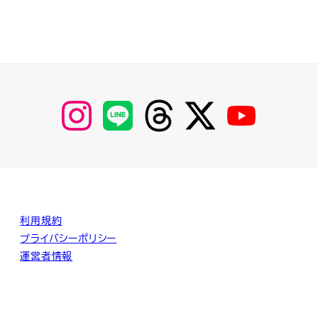
【Instagram】
【LINE】
【threads】
【Twitter】
【YouTube】
MyKOBAKO
利用規約
プライバシーポリシー
運営者情報