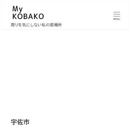
メ
イ
MENU
ン
周りを気にしない私の居場所
コ
ン
テ
ン
ツ
へ
移
動
宇佐市