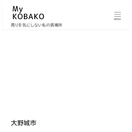
メ
イ
MENU
ン
周りを気にしない私の居場所
コ
ン
テ
ン
ツ
へ
移
動
大野城市