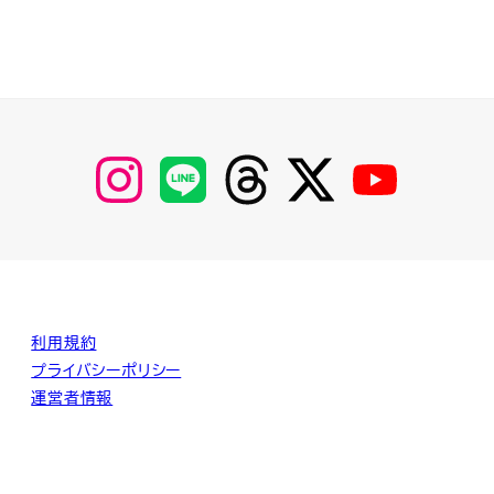
【Instagram】
【LINE】
【threads】
【Twitter】
【YouTube】
MyKOBAKO
利用規約
プライバシーポリシー
運営者情報