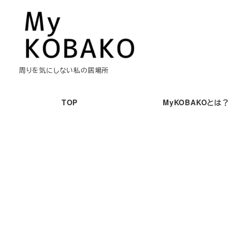
メ
イ
ン
コ
ン
周りを気にしない私の居場所
テ
ン
TOP
MyKOBAKOとは？
ツ
へ
移
動