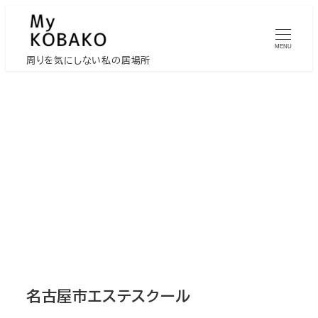
メ
イ
MENU
ン
周りを気にしない私の居場所
コ
ン
テ
ン
ツ
へ
移
動
名古屋市エステスクール