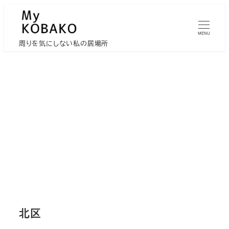
メ
イ
MENU
ン
周りを気にしない私の居場所
コ
ン
テ
ン
ツ
へ
移
動
北区