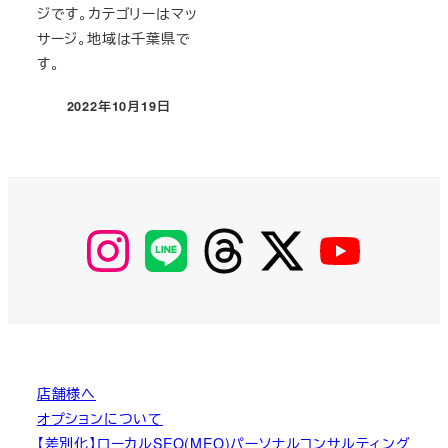
ジです。カテゴリーはマッ
サージ。地域は千葉県で
す。
2022年10月19日
投稿日
【Instagram】
【LINE】
【threads】
【Twitter】
【YouTube】
MyKOBAKO
店舗様へ
オプションについて
【差別化】ローカルSEO(MEO)パーソナルコンサルティング