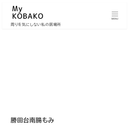
メ
イ
MENU
ン
周りを気にしない私の居場所
コ
ン
テ
ン
ツ
へ
移
動
勝田台南腸もみ