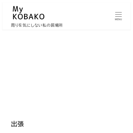
メ
イ
MENU
ン
周りを気にしない私の居場所
コ
ン
テ
ン
ツ
へ
移
動
出張