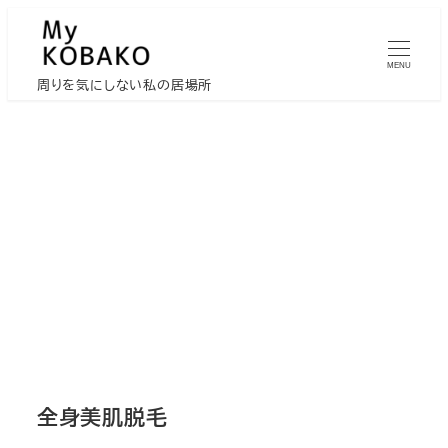
メ
イ
MENU
ン
周りを気にしない私の居場所
コ
ン
テ
ン
ツ
へ
移
動
全身美肌脱毛