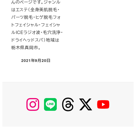
んのページです。ジャンル
はエステ（全身美肌脱毛・
パーツ脱毛・ヒゲ脱毛フォ
トフェイシャル・フェイシャ
ルICEラジオ波・毛穴洗浄・
ドライヘッドスパ）地域は
栃木県真岡市。
2021年9月20日
投稿日
【Instagram】
【LINE】
【threads】
【Twitter】
【YouTube】
MyKOBAKO