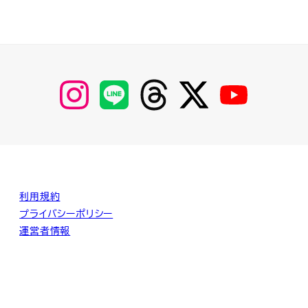
【Instagram】
【LINE】
【threads】
【Twitter】
【YouTube】
MyKOBAKO
利用規約
プライバシーポリシー
運営者情報