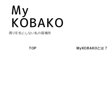
メ
イ
ン
コ
ン
周りを気にしない私の居場所
テ
ン
TOP
MyKOBAKOとは？
ツ
へ
移
動