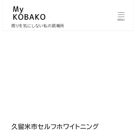
メ
イ
MENU
ン
周りを気にしない私の居場所
コ
ン
テ
ン
ツ
へ
移
動
久留米市セルフホワイトニング