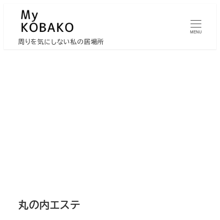
メ
イ
MENU
ン
周りを気にしない私の居場所
コ
ン
テ
ン
ツ
へ
移
動
丸の内エステ