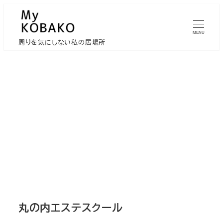
メ
イ
MENU
ン
周りを気にしない私の居場所
コ
ン
テ
ン
ツ
へ
移
動
丸の内エステスクール