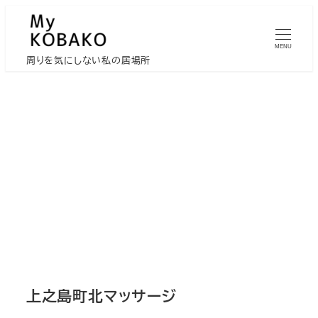
メ
イ
MENU
ン
周りを気にしない私の居場所
コ
ン
テ
ン
ツ
へ
移
動
上之島町北マッサージ