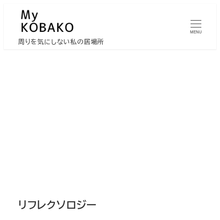
メ
イ
MENU
ン
周りを気にしない私の居場所
コ
ン
テ
ン
ツ
へ
移
動
リフレクソロジー