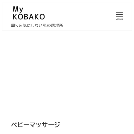
メ
イ
MENU
ン
周りを気にしない私の居場所
コ
ン
テ
ン
ツ
へ
移
動
ベビーマッサージ