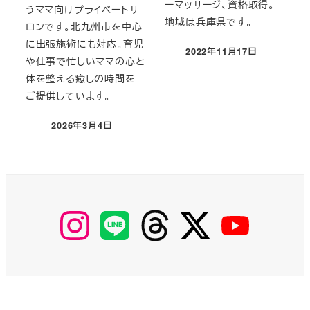
ーマッサージ、資格取得。
うママ向けプライベートサ
地域は兵庫県です。
ロンです。北九州市を中心
に出張施術にも対応。育児
2022年11月17日
投稿日
や仕事で忙しいママの心と
体を整える癒しの時間を
ご提供しています。
2026年3月4日
投稿日
【Instagram】
【LINE】
【threads】
【Twitter】
【YouTube】
MyKOBAKO