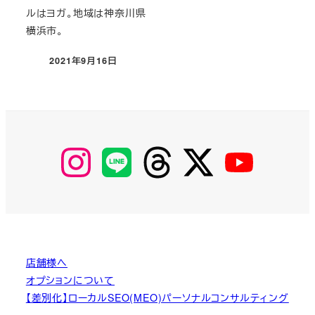
ルはヨガ。地域は神奈川県
横浜市。
2021年9月16日
投稿日
【Instagram】
【LINE】
【threads】
【Twitter】
【YouTube】
MyKOBAKO
店舗様へ
オプションについて
【差別化】ローカルSEO(MEO)パーソナルコンサルティング