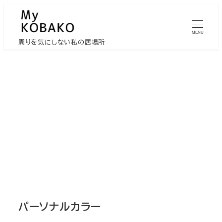
メ
イ
MENU
ン
周りを気にしない私の居場所
コ
ン
テ
ン
ツ
へ
移
動
パーソナルカラー