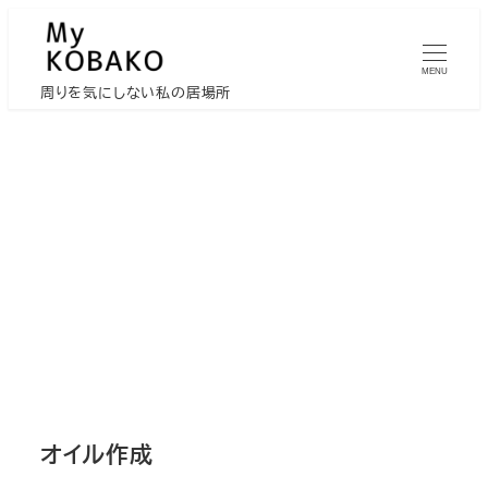
メ
イ
MENU
ン
周りを気にしない私の居場所
コ
ン
テ
ン
ツ
へ
移
動
オイル作成