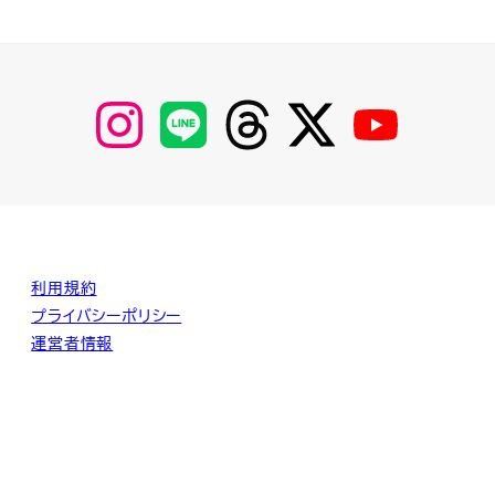
【Instagram】
【LINE】
【threads】
【Twitter】
【YouTube】
MyKOBAKO
利用規約
プライバシーポリシー
運営者情報