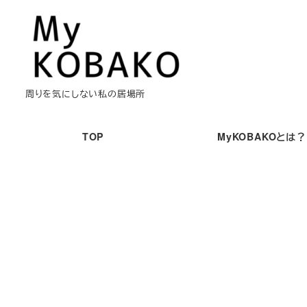
メ
イ
ン
コ
ン
周りを気にしない私の居場所
テ
ン
TOP
MyKOBAKOとは？
ツ
へ
移
動